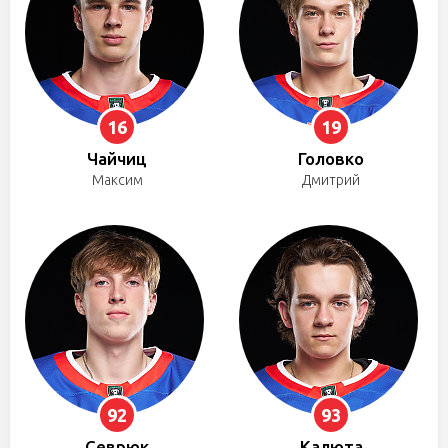
16
19
Чайчиц
Головко
Максим
Дмитрий
92
93
Севрюк
Калюта