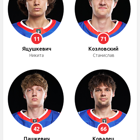
11
71
Яцушкевич
Козловский
Никита
Станислав
42
66
Пашкевич
Ковалец