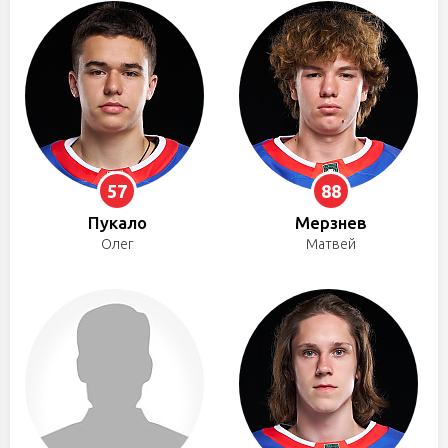
57
88
Пукало
Мерзнев
Олег
Матвей