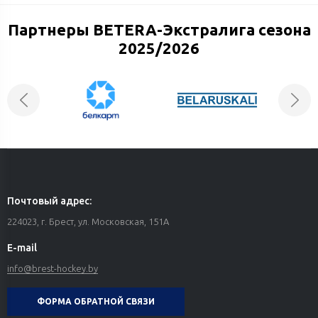
Партнеры BETERA-Экстралига сезона
10 июля 2026
Изменения в расписании свободного катания
2025/2026
Почтовый адрес:
224023, г. Брест, ул. Московская, 151А
E-mail
info@brest-hockey.by
ФОРМА ОБРАТНОЙ СВЯЗИ