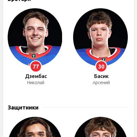
77
30
Дзембас
Басик
Николай
Арсений
Защитники