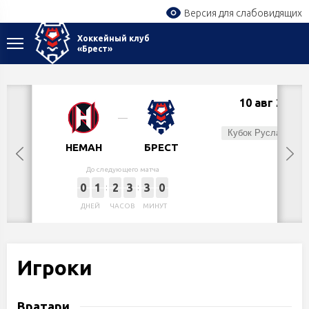
Версия для слабовидящих
Хоккейный клуб
«Брест»
10 авг 2026
Пн,
Кубок Руслана Салея
НЕМАН
БРЕСТ
До следующего матча
0
1
2
3
3
0
ДНЕЙ
ЧАСОВ
МИНУТ
Игроки
Вратари