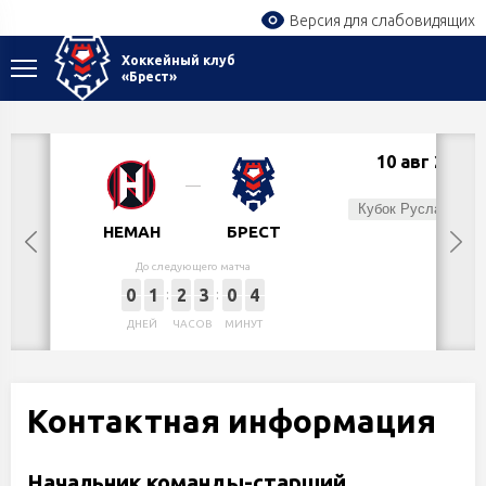
Версия для слабовидящих
Хоккейный клуб
«Брест»
10 авг 2026
Пн,
Кубок Руслана Салея
НЕМАН
БРЕСТ
До следующего матча
0
1
2
3
0
4
ДНЕЙ
ЧАСОВ
МИНУТ
Контактная информация
Начальник команды-старший