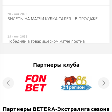
28 июля 2026
БИЛЕТЫ НА МАТЧИ КУБКА САЛЕЯ – В ПРОДАЖЕ
25 июля 2026
Победили в товарищеском матче против
«Шахтера»
Партнеры клуба
21 июля 2026
Первая летняя победа «Бреста»
11 июля 2026
Главный тренер ХК «Зубры» Богдан Рыбачук
Партнеры BETERA-Экстралига сезона
10 июля 2026