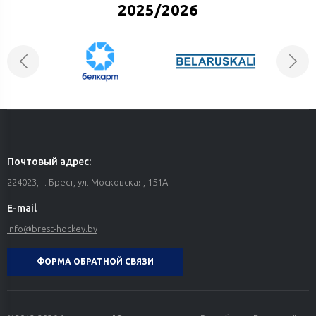
Изменения в расписании свободного катания
2025/2026
Почтовый адрес:
224023, г. Брест, ул. Московская, 151А
E-mail
info@brest-hockey.by
ФОРМА ОБРАТНОЙ СВЯЗИ