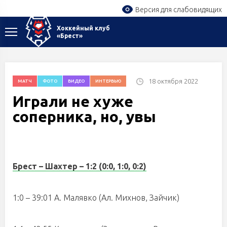
Версия для слабовидящих
Хоккейный клуб
«Брест»
18 октября 2022
МАТЧ
ФОТО
ВИДЕО
ИНТЕРВЬЮ
Играли не хуже
соперника, но, увы
Брест – Шахтер – 1:2 (0:0, 1:0, 0:2)
1:0 – 39:01 А. Малявко (Ал. Михнов, Зайчик)