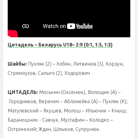
Цитадель – Беларусь U18
–
2:9 (0:1, 1:5, 1:3)
Шайбы:
Пухляк (2)
– Хобян, Литвинов (3), Корзун,
Стремоухов, Салыго (2), Ходорович
ЦИТАДЕЛЬ:
Моськин (Оксенюк), Волощик (А) –
Городняков, Веренич – Абломейко (А) – Пухляк (К);
Матулевский – Якушев, Молош – Ильючик – Кныш;
Бараношник - Савчук, Мустафин – Колодко –
Остринский; Ждан, Шлыков, Супрунюк.