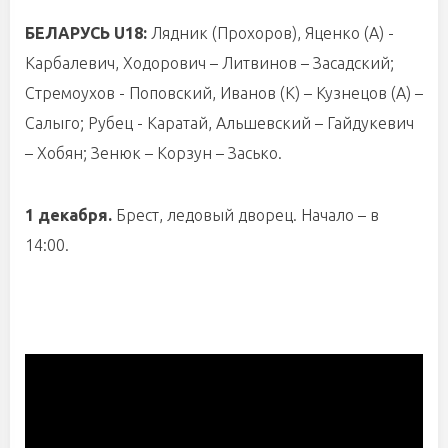
БЕЛАРУСЬ U18:
Лядник (Прохоров), Яценко (А) -
Карбалевич, Ходорович – Литвинов – Засадский;
Стремоухов - Поповский, Иванов (К) – Кузнецов (А) –
Салыго; Рубец - Каратай, Альшевский – Гайдукевич
– Хобян; Зенюк – Корзун – Засько.
1 декабря.
Брест, ледовый дворец. Начало – в
14:00.