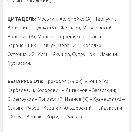
Салыго, Засадский (2)
ЦИТАДЕЛЬ:
Моськин, Абломейко (А) - Гарпучик,
Волошин – Пухляк (К) – Жигалов; Матулевский –
Волощик (А), Молош – Городняков – Кныш;
Бараношник - Савчук, Веренич – Колодко –
Остринский; Ждан - Якушев, Супрунюк – Ильючик –
Мустафин.
БЕЛАРУСЬ U18:
Прохоров (59:08), Яценко (А) -
Карбалевич, Ходорович – Литвинов – Засадский;
Стремоухов - Поповский, Иванов (К) – Кузнецов (А) –
Салыго; Рубец - Каратай, Альшевский – Гайдукевич
– Хобян; Зенюк – Корзун – Засько.