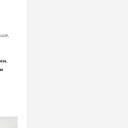
ьше,
ем.
им