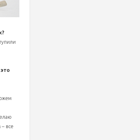
х?
ступили
 это
можем
желаю
 – все