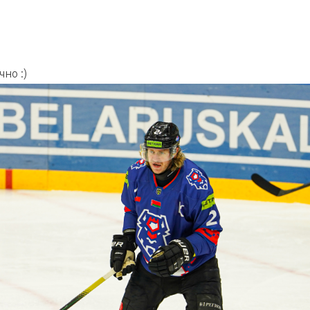
но :)