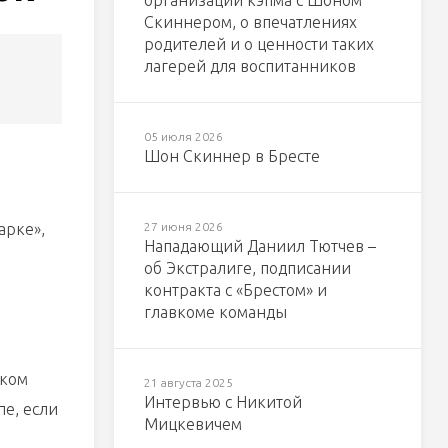
организации кэпма с Шоном
Скиннером, о впечатлениях
родителей и о ценности таких
лагерей для воспитанников
05 июля 2026
Шон Скиннер в Бресте
арке»,
27 июня 2026
Нападающий Даниил Тютчев –
об Экстралиге, подписании
контракта с «Брестом» и
главкоме команды
оком
21 августа 2025
Интервью с Никитой
е, если
Мицкевичем