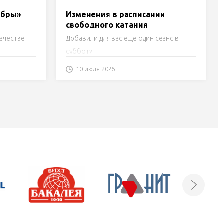
убры»
Изменения в расписании
свободного катания
качестве
Добавили для вас еще один сеанс в
субботу
10 июля 2026