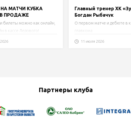
НА МАТЧИ КУБКА
Главный тренер ХК «З
 В ПРОДАЖЕ
Богдан Рыбачук
и билеты можно как онлайн,
О первом матче и дебюте в 
йн в кассе Ледового!
главкома
 2026
11 июля 2026
Партнеры клуба