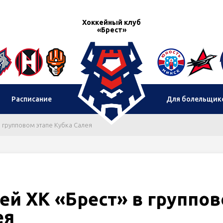
Хоккейный клуб
«Брест»
Расписание
Для болельщик
в групповом этапе Кубка Салея
ей ХК «Брест» в группо
ея