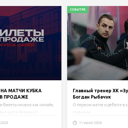
СОБЫТИЕ
НА МАТЧИ КУБКА
Главный тренер ХК «З
 В ПРОДАЖЕ
Богдан Рыбачук
и билеты можно как онлайн,
О первом матче и дебюте в 
йн в кассе Ледового!
главкома
 2026
11 июля 2026