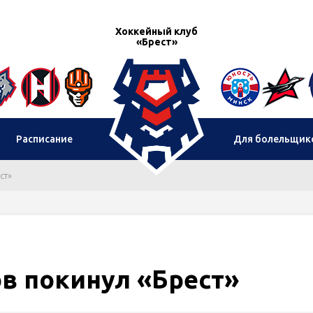
Хоккейный клуб
«Брест»
Расписание
Для болельщик
ст»
в покинул «Брест»