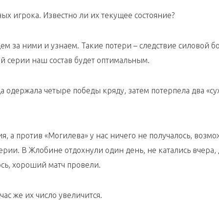
ных игрока. Известно ли их текущее состояние?
дем за ними и узнаем. Такие потери – следствие силовой б
й серии наш состав будет оптимальным.
а одержала четыре победы кряду, затем потерпела два «су
ия, а против «Могилева» у нас ничего не получалось, возмо
ерии. В Жлобине отдохнули один день, не катались вчера,
ось, хороший матч провели.
час же их число увеличится.