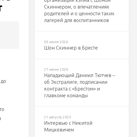
организации кэпма с Шоном
т
Скиннером, о впечатлениях
родителей и о ценности таких
лагерей для воспитанников
05 июля 2026
Шон Скиннер в Бресте
27 июня 2026
Нападающий Даниил Тютчев –
 до
об Экстралиге, подписании
контракта с «Брестом» и
главкоме команды
то
21 августа 2025
и
Интервью с Никитой
Мицкевичем