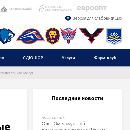
Версия для слабовидящих
ов
СДЮШОР
Услуги
Фарм-клуб
одня то, что могут
Последние новости
06 июля 2026
ые
Олег Омельчук – об