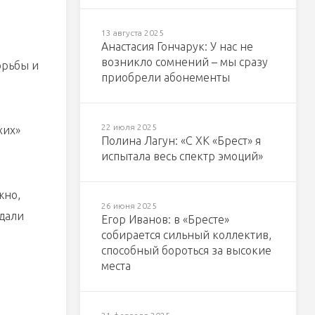
13 августа 2025
Анастасия Гончарук: У нас не
возникло сомнений – мы сразу
орьбы и
приобрели абонементы
22 июля 2025
хих»
Полина Лагун: «С ХК «Брест» я
испытала весь спектр эмоций»
жно,
26 июня 2025
 дали
Егор Иванов: в «Бресте»
собирается сильный коллектив,
способный бороться за высокие
места