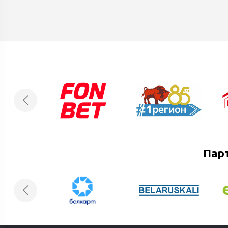
мастерству владения шайбой.
процессе
Пар